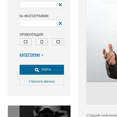
№ ФОТОГРАФИИ
ОРИЕНТАЦИЯ
КАТЕГОРИИ
Армия и ВПК
Досуг, туризм и отдых
Найти
Культура
Медицина
Сбросить фильтр
Наука
Образование
Общество
Окружающая среда
Политика
Старший шеф-редак