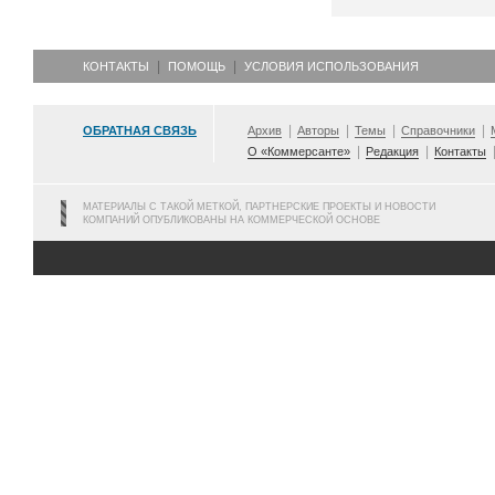
КОНТАКТЫ
ПОМОЩЬ
УСЛОВИЯ ИСПОЛЬЗОВАНИЯ
ОБРАТНАЯ СВЯЗЬ
Архив
Авторы
Темы
Справочники
О «Коммерсанте»
Редакция
Контакты
МАТЕРИАЛЫ С ТАКОЙ МЕТКОЙ, ПАРТНЕРСКИЕ ПРОЕКТЫ И НОВОСТИ
КОМПАНИЙ ОПУБЛИКОВАНЫ НА КОММЕРЧЕСКОЙ ОСНОВЕ