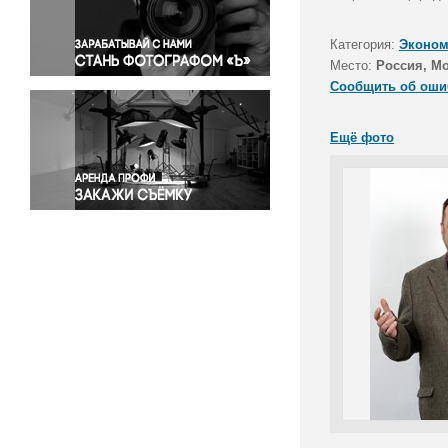
Правосудие
Происшествия и конфликты
Категория:
Эконом
Религия
Место:
Россия, М
Сообщить об оши
Светская жизнь
Спорт
Ещё фото
Экология
Экономика и бизнес