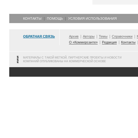
КОНТАКТЫ
ПОМОЩЬ
УСЛОВИЯ ИСПОЛЬЗОВАНИЯ
ОБРАТНАЯ СВЯЗЬ
Архив
Авторы
Темы
Справочники
О «Коммерсанте»
Редакция
Контакты
МАТЕРИАЛЫ С ТАКОЙ МЕТКОЙ, ПАРТНЕРСКИЕ ПРОЕКТЫ И НОВОСТИ
КОМПАНИЙ ОПУБЛИКОВАНЫ НА КОММЕРЧЕСКОЙ ОСНОВЕ