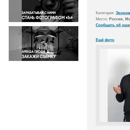
Правосудие
Происшествия и конфликты
Категория:
Эконом
Религия
Место:
Россия, М
Сообщить об оши
Светская жизнь
Спорт
Ещё фото
Экология
Экономика и бизнес