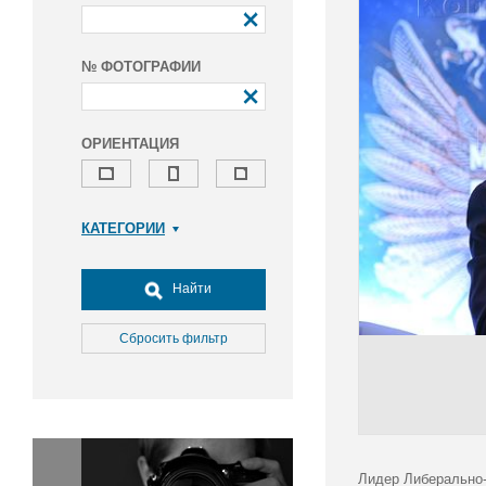
№ ФОТОГРАФИИ
ОРИЕНТАЦИЯ
КАТЕГОРИИ
Армия и ВПК
Досуг, туризм и отдых
Найти
Культура
Медицина
Сбросить фильтр
Наука
Образование
Общество
Окружающая среда
Политика
Лидер Либерально-