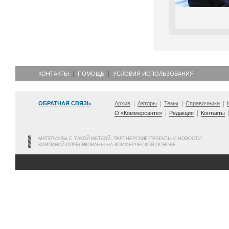
КОНТАКТЫ
ПОМОЩЬ
УСЛОВИЯ ИСПОЛЬЗОВАНИЯ
ОБРАТНАЯ СВЯЗЬ
Архив
Авторы
Темы
Справочники
О «Коммерсанте»
Редакция
Контакты
МАТЕРИАЛЫ С ТАКОЙ МЕТКОЙ, ПАРТНЕРСКИЕ ПРОЕКТЫ И НОВОСТИ
КОМПАНИЙ ОПУБЛИКОВАНЫ НА КОММЕРЧЕСКОЙ ОСНОВЕ