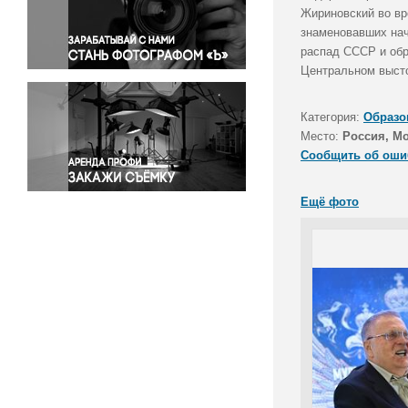
Правосудие
Жириновский во вр
знаменовавших нач
Происшествия и конфликты
распад СССР и обр
Религия
Центральном высто
Светская жизнь
Спорт
Категория:
Образо
Экология
Место:
Россия, М
Экономика и бизнес
Сообщить об оши
Ещё фото