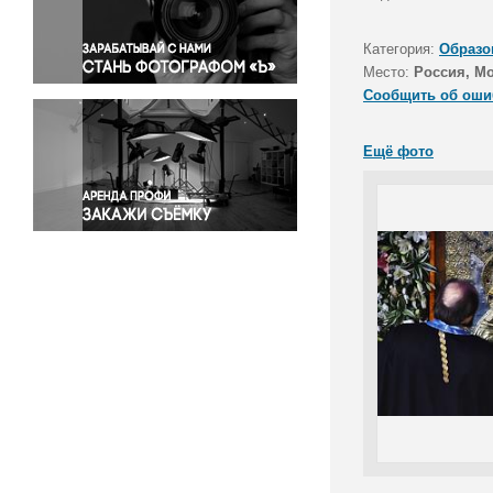
Правосудие
Происшествия и конфликты
Категория:
Образо
Религия
Место:
Россия, М
Сообщить об оши
Светская жизнь
Спорт
Ещё фото
Экология
Экономика и бизнес