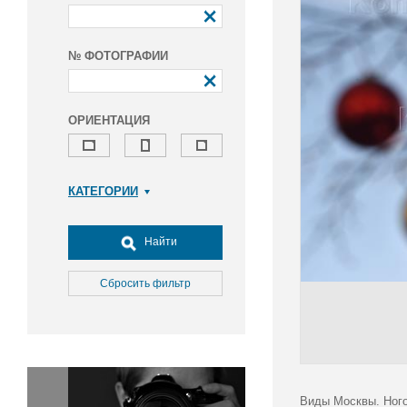
№ ФОТОГРАФИИ
ОРИЕНТАЦИЯ
КАТЕГОРИИ
Армия и ВПК
Досуг, туризм и отдых
Найти
Культура
Медицина
Сбросить фильтр
Наука
Образование
Общество
Окружающая среда
Политика
Виды Москвы. Ного