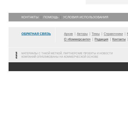
КОНТАКТЫ
ПОМОЩЬ
УСЛОВИЯ ИСПОЛЬЗОВАНИЯ
ОБРАТНАЯ СВЯЗЬ
Архив
Авторы
Темы
Справочники
О «Коммерсанте»
Редакция
Контакты
МАТЕРИАЛЫ С ТАКОЙ МЕТКОЙ, ПАРТНЕРСКИЕ ПРОЕКТЫ И НОВОСТИ
КОМПАНИЙ ОПУБЛИКОВАНЫ НА КОММЕРЧЕСКОЙ ОСНОВЕ