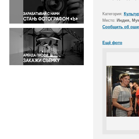
Правосудие
Происшествия и конфликты
Категория:
Культу
Религия
Место:
Индия, Му
Сообщить об оши
Светская жизнь
Спорт
Ещё фото
Экология
Экономика и бизнес