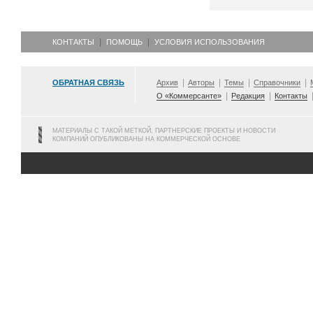
КОНТАКТЫ
ПОМОЩЬ
УСЛОВИЯ ИСПОЛЬЗОВАНИЯ
ОБРАТНАЯ СВЯЗЬ
Архив
Авторы
Темы
Справочники
О «Коммерсанте»
Редакция
Контакты
МАТЕРИАЛЫ С ТАКОЙ МЕТКОЙ, ПАРТНЕРСКИЕ ПРОЕКТЫ И НОВОСТИ
КОМПАНИЙ ОПУБЛИКОВАНЫ НА КОММЕРЧЕСКОЙ ОСНОВЕ