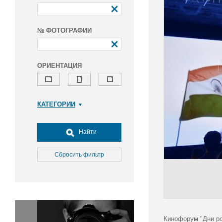
№ ФОТОГРАФИИ
ОРИЕНТАЦИЯ
КАТЕГОРИИ
Армия и ВПК
Досуг, туризм и отдых
Найти
Культура
Медицина
Сбросить фильтр
Наука
Образование
Общество
Окружающая среда
Политика
Кинофорум "Дни ро