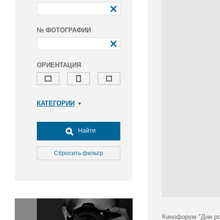
№ ФОТОГРАФИИ
ОРИЕНТАЦИЯ
КАТЕГОРИИ
Армия и ВПК
Досуг, туризм и отдых
Найти
Культура
Медицина
Сбросить фильтр
Наука
Образование
Общество
Окружающая среда
Политика
Кинофорум "Дни ро