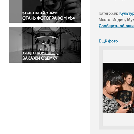
Правосудие
Происшествия и конфликты
Категория:
Культу
Религия
Место:
Индия, Му
Сообщить об оши
Светская жизнь
Спорт
Ещё фото
Экология
Экономика и бизнес