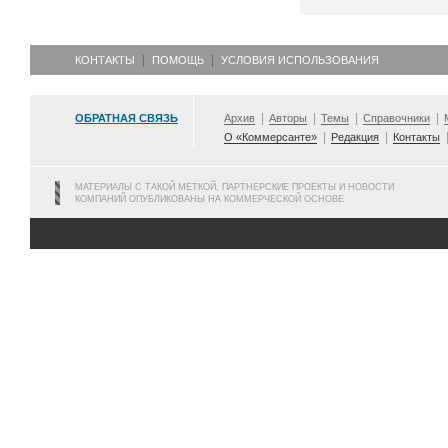
КОНТАКТЫ
ПОМОЩЬ
УСЛОВИЯ ИСПОЛЬЗОВАНИЯ
ОБРАТНАЯ СВЯЗЬ
Архив
Авторы
Темы
Справочники
О «Коммерсанте»
Редакция
Контакты
МАТЕРИАЛЫ С ТАКОЙ МЕТКОЙ, ПАРТНЕРСКИЕ ПРОЕКТЫ И НОВОСТИ
КОМПАНИЙ ОПУБЛИКОВАНЫ НА КОММЕРЧЕСКОЙ ОСНОВЕ