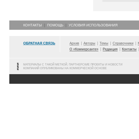
КОНТАКТЫ
ПОМОЩЬ
УСЛОВИЯ ИСПОЛЬЗОВАНИЯ
ОБРАТНАЯ СВЯЗЬ
Архив
Авторы
Темы
Справочники
О «Коммерсанте»
Редакция
Контакты
МАТЕРИАЛЫ С ТАКОЙ МЕТКОЙ, ПАРТНЕРСКИЕ ПРОЕКТЫ И НОВОСТИ
КОМПАНИЙ ОПУБЛИКОВАНЫ НА КОММЕРЧЕСКОЙ ОСНОВЕ