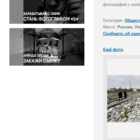
Правосудие
фотография с изоб
Происшествия и конфликты
Религия
Категория:
Общест
Место:
Россия, Ул
Светская жизнь
Сообщить об оши
Спорт
Экология
Ещё фото
Экономика и бизнес