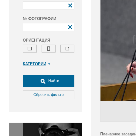
№ ФОТОГРАФИИ
ОРИЕНТАЦИЯ
КАТЕГОРИИ
Армия и ВПК
Досуг, туризм и отдых
Найти
Культура
Медицина
Сбросить фильтр
Наука
Образование
Общество
Окружающая среда
Политика
Пленарное заседан