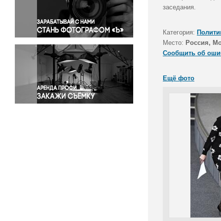
Правосудие
заседания.
Происшествия и конфликты
Религия
Категория:
Полити
Место:
Россия, М
Светская жизнь
Сообщить об оши
Спорт
Экология
Ещё фото
Экономика и бизнес