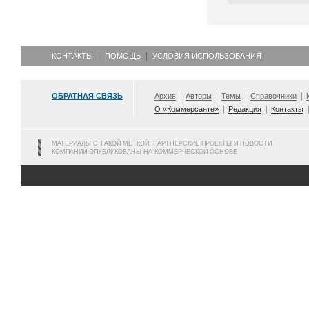
КОНТАКТЫ
ПОМОЩЬ
УСЛОВИЯ ИСПОЛЬЗОВАНИЯ
ОБРАТНАЯ СВЯЗЬ
Архив
Авторы
Темы
Справочники
О «Коммерсанте»
Редакция
Контакты
МАТЕРИАЛЫ С ТАКОЙ МЕТКОЙ, ПАРТНЕРСКИЕ ПРОЕКТЫ И НОВОСТИ
КОМПАНИЙ ОПУБЛИКОВАНЫ НА КОММЕРЧЕСКОЙ ОСНОВЕ