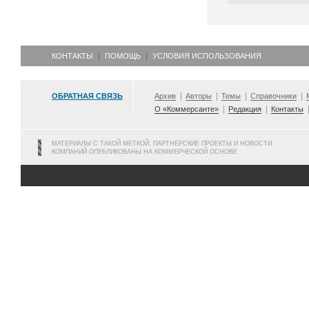
КОНТАКТЫ
ПОМОЩЬ
УСЛОВИЯ ИСПОЛЬЗОВАНИЯ
ОБРАТНАЯ СВЯЗЬ
Архив
Авторы
Темы
Справочники
О «Коммерсанте»
Редакция
Контакты
МАТЕРИАЛЫ С ТАКОЙ МЕТКОЙ, ПАРТНЕРСКИЕ ПРОЕКТЫ И НОВОСТИ
КОМПАНИЙ ОПУБЛИКОВАНЫ НА КОММЕРЧЕСКОЙ ОСНОВЕ