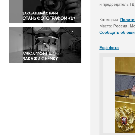
Правосудие
и председатель ГД
Происшествия и конфликты
Религия
Категория:
Полити
Место:
Россия, М
Светская жизнь
Сообщить об оши
Спорт
Экология
Ещё фото
Экономика и бизнес