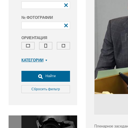
№ ФОТОГРАФИИ
ОРИЕНТАЦИЯ
КАТЕГОРИИ
Армия и ВПК
Досуг, туризм и отдых
Найти
Культура
Медицина
Сбросить фильтр
Наука
Образование
Общество
Окружающая среда
Политика
Пленарное заседан