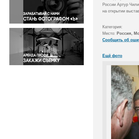
Правосудие
России Артур Чили
на открытии выста
Происшествия и конфликты
Религия
Категория:
Светская жизнь
Место:
Россия, М
Спорт
Сообщить об оши
Экология
Экономика и бизнес
Ещё фото