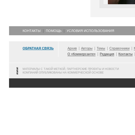
КОНТАКТЫ
ПОМОЩЬ
УСЛОВИЯ ИСПОЛЬЗОВАНИЯ
ОБРАТНАЯ СВЯЗЬ
Архив
Авторы
Темы
Справочники
О «Коммерсанте»
Редакция
Контакты
МАТЕРИАЛЫ С ТАКОЙ МЕТКОЙ, ПАРТНЕРСКИЕ ПРОЕКТЫ И НОВОСТИ
КОМПАНИЙ ОПУБЛИКОВАНЫ НА КОММЕРЧЕСКОЙ ОСНОВЕ