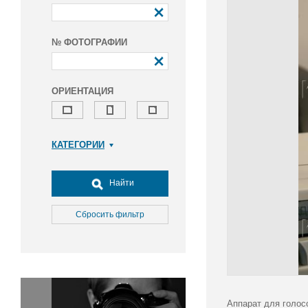
№ ФОТОГРАФИИ
ОРИЕНТАЦИЯ
КАТЕГОРИИ
Армия и ВПК
Досуг, туризм и отдых
Найти
Культура
Медицина
Сбросить фильтр
Наука
Образование
Общество
Окружающая среда
Политика
Аппарат для голос