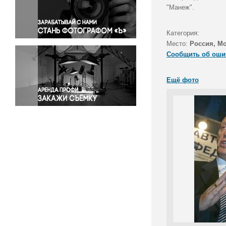
Правосудие
"Манеж".
Происшествия и конфликты
Религия
Категория:
Место:
Россия, М
Светская жизнь
Сообщить об оши
Спорт
Экология
Ещё фото
Экономика и бизнес