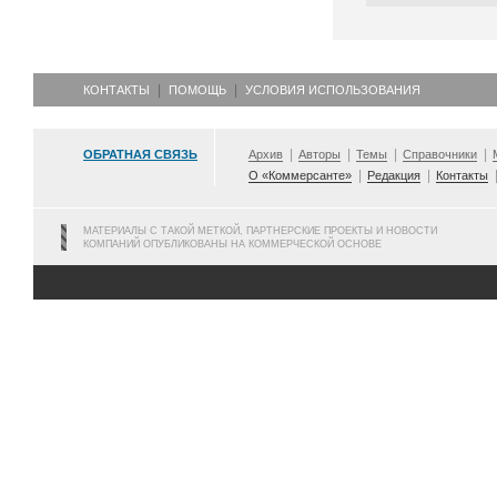
КОНТАКТЫ
ПОМОЩЬ
УСЛОВИЯ ИСПОЛЬЗОВАНИЯ
ОБРАТНАЯ СВЯЗЬ
Архив
Авторы
Темы
Справочники
О «Коммерсанте»
Редакция
Контакты
МАТЕРИАЛЫ С ТАКОЙ МЕТКОЙ, ПАРТНЕРСКИЕ ПРОЕКТЫ И НОВОСТИ
КОМПАНИЙ ОПУБЛИКОВАНЫ НА КОММЕРЧЕСКОЙ ОСНОВЕ