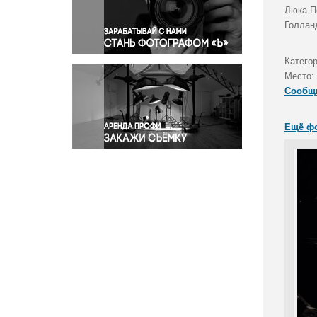
Правосудие
Люка П
Голланд
Происшествия и конфликты
Религия
Катего
Светская жизнь
Место:
Спорт
Сообщ
Экология
Экономика и бизнес
Ещё ф