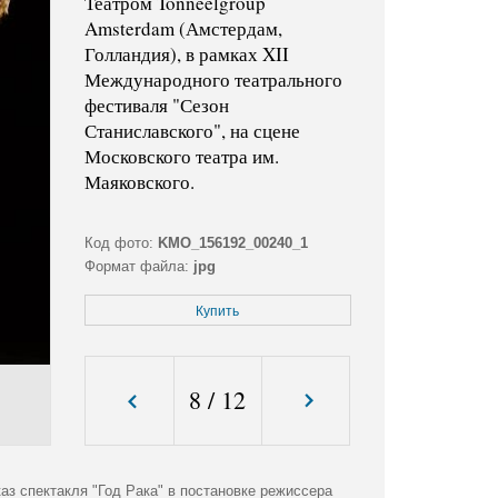
Театром Tonneelgroup
Amsterdam (Амстердам,
Голландия), в рамках XII
Международного театрального
фестиваля "Сезон
Станиславского", на сцене
Московского театра им.
Маяковского.
Код фото:
KMO_156192_00240_1
Формат файла:
jpg
Размер файла (Мбайт):
1,8
Купить
Размер фото (пикс.):
4179x3054
8
/
12
з спектакля "Год Рака" в постановке режиссера