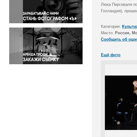
Правосудие
Люка Персеваля по
Голландия), проше
Происшествия и конфликты
Религия
Категория:
Культу
Светская жизнь
Место:
Россия, М
Спорт
Сообщить об оши
Экология
Экономика и бизнес
Ещё фото