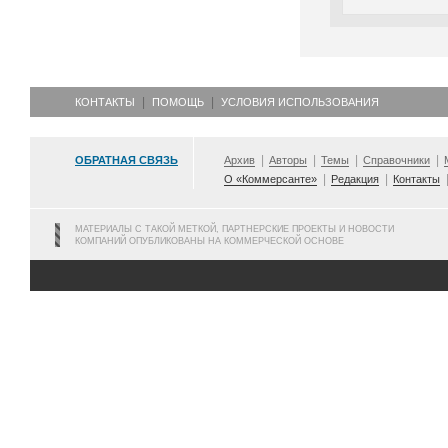
КОНТАКТЫ
ПОМОЩЬ
УСЛОВИЯ ИСПОЛЬЗОВАНИЯ
ОБРАТНАЯ СВЯЗЬ
Архив
Авторы
Темы
Справочники
О «Коммерсанте»
Редакция
Контакты
МАТЕРИАЛЫ С ТАКОЙ МЕТКОЙ, ПАРТНЕРСКИЕ ПРОЕКТЫ И НОВОСТИ
КОМПАНИЙ ОПУБЛИКОВАНЫ НА КОММЕРЧЕСКОЙ ОСНОВЕ