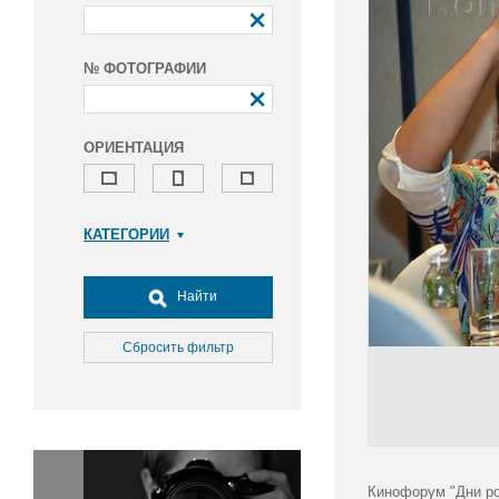
№ ФОТОГРАФИИ
ОРИЕНТАЦИЯ
КАТЕГОРИИ
Армия и ВПК
Досуг, туризм и отдых
Найти
Культура
Медицина
Сбросить фильтр
Наука
Образование
Общество
Окружающая среда
Политика
Кинофорум "Дни ро