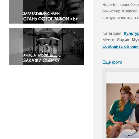
Правосудие
Reporter, кинообо
режиссер Алексей 
Происшествия и конфликты
сотрудничества в 
Религия
Светская жизнь
Категория:
Культу
Спорт
Место:
Индия, Му
Экология
Сообщить об оши
Экономика и бизнес
Ещё фото