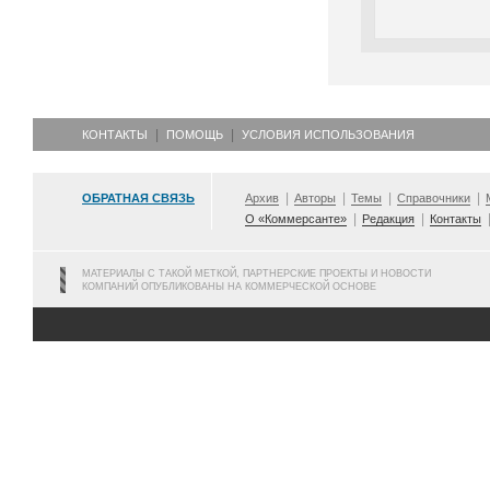
КОНТАКТЫ
ПОМОЩЬ
УСЛОВИЯ ИСПОЛЬЗОВАНИЯ
ОБРАТНАЯ СВЯЗЬ
Архив
Авторы
Темы
Справочники
О «Коммерсанте»
Редакция
Контакты
МАТЕРИАЛЫ С ТАКОЙ МЕТКОЙ, ПАРТНЕРСКИЕ ПРОЕКТЫ И НОВОСТИ
КОМПАНИЙ ОПУБЛИКОВАНЫ НА КОММЕРЧЕСКОЙ ОСНОВЕ