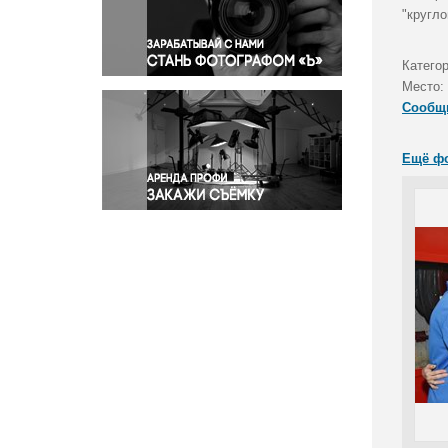
Правосудие
"кругл
Происшествия и конфликты
Религия
Катего
Место:
Светская жизнь
Сообщ
Спорт
Экология
Ещё ф
Экономика и бизнес