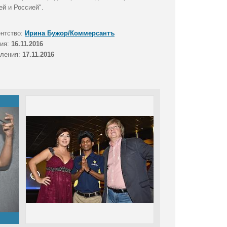
й и Россией".
ентство:
Ирина Бужор/Коммерсантъ
тия:
16.11.2016
вления:
17.11.2016