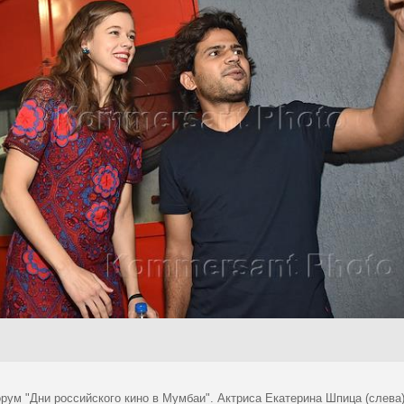
рум "Дни российского кино в Мумбаи". Актриса Екатерина Шпица (слева