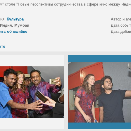
ом" столе "Новые перспективы сотрудничества в сфере кино между Индие
рия:
Культура
Автор и аг
Индия, Мумбаи
Дата собы
ить об ошибке
Дата доба
ото