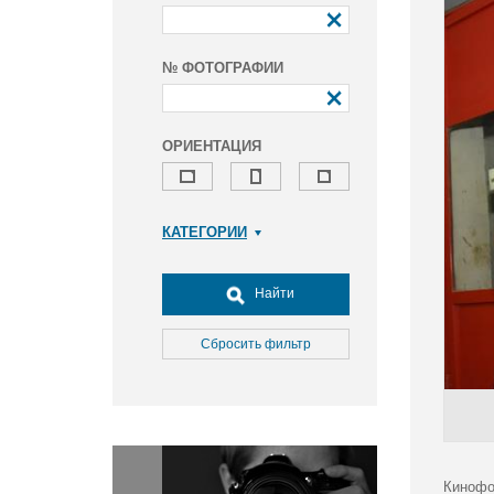
№ ФОТОГРАФИИ
ОРИЕНТАЦИЯ
КАТЕГОРИИ
Армия и ВПК
Досуг, туризм и отдых
Найти
Культура
Медицина
Сбросить фильтр
Наука
Образование
Общество
Окружающая среда
Политика
Кинофо