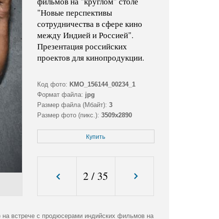
фильмов на "круглом" столе
"Новые перспективы
сотрудничества в сфере кино
между Индией и Россией".
Презентация российских
проектов для кинопродукции.
Код фото:
KMO_156144_00234_1
Формат файла:
jpg
Размер файла (Мбайт):
3
Размер фото (пикс.):
3509x2890
Купить
2
/
35
) на встрече с продюсерами индийских фильмов на