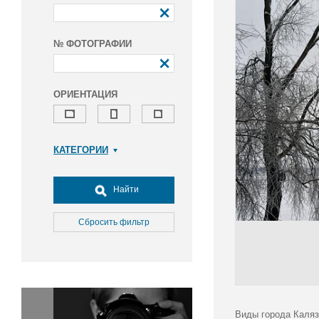
№ ФОТОГРАФИИ
ОРИЕНТАЦИЯ
КАТЕГОРИИ
Армия и ВПК
Досуг, туризм и отдых
Найти
Культура
Медицина
Сбросить фильтр
Наука
Образование
Общество
Окружающая среда
Политика
Виды города Каляз