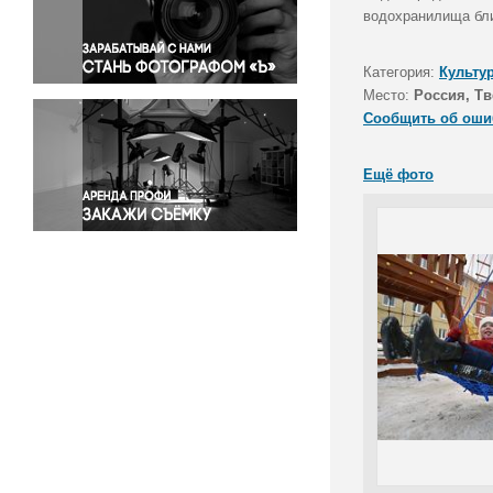
Правосудие
водохранилища бли
Происшествия и конфликты
Религия
Категория:
Культу
Место:
Россия, Тв
Светская жизнь
Сообщить об оши
Спорт
Экология
Ещё фото
Экономика и бизнес