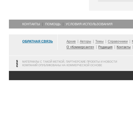
КОНТАКТЫ
ПОМОЩЬ
УСЛОВИЯ ИСПОЛЬЗОВАНИЯ
ОБРАТНАЯ СВЯЗЬ
Архив
Авторы
Темы
Справочники
О «Коммерсанте»
Редакция
Контакты
МАТЕРИАЛЫ С ТАКОЙ МЕТКОЙ, ПАРТНЕРСКИЕ ПРОЕКТЫ И НОВОСТИ
КОМПАНИЙ ОПУБЛИКОВАНЫ НА КОММЕРЧЕСКОЙ ОСНОВЕ