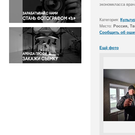
Правосудие
экономкласса врач
Происшествия и конфликты
Религия
Категория:
Культу
Место:
Россия, Тв
Светская жизнь
Сообщить об оши
Спорт
Экология
Ещё фото
Экономика и бизнес