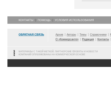
КОНТАКТЫ
ПОМОЩЬ
УСЛОВИЯ ИСПОЛЬЗОВАНИЯ
ОБРАТНАЯ СВЯЗЬ
Архив
Авторы
Темы
Справочники
О «Коммерсанте»
Редакция
Контакты
МАТЕРИАЛЫ С ТАКОЙ МЕТКОЙ, ПАРТНЕРСКИЕ ПРОЕКТЫ И НОВОСТИ
КОМПАНИЙ ОПУБЛИКОВАНЫ НА КОММЕРЧЕСКОЙ ОСНОВЕ