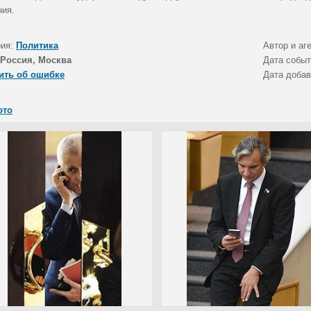
ния.
рия:
Политика
Автор и аг
Россия, Москва
Дата собы
ить об ошибке
Дата доба
ото