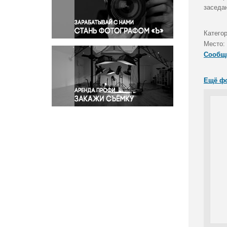
Правосудие
заседа
Происшествия и конфликты
Религия
Катего
Место:
Светская жизнь
Сообщ
Спорт
Экология
Ещё ф
Экономика и бизнес