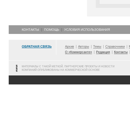
КОНТАКТЫ
ПОМОЩЬ
УСЛОВИЯ ИСПОЛЬЗОВАНИЯ
ОБРАТНАЯ СВЯЗЬ
Архив
Авторы
Темы
Справочники
О «Коммерсанте»
Редакция
Контакты
МАТЕРИАЛЫ С ТАКОЙ МЕТКОЙ, ПАРТНЕРСКИЕ ПРОЕКТЫ И НОВОСТИ
КОМПАНИЙ ОПУБЛИКОВАНЫ НА КОММЕРЧЕСКОЙ ОСНОВЕ