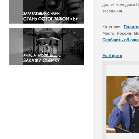
Правосудие
делам молодежи Ва
заседания.
Происшествия и конфликты
Религия
Категория:
Полити
Светская жизнь
Место:
Россия, М
Спорт
Сообщить об оши
Экология
Экономика и бизнес
Ещё фото