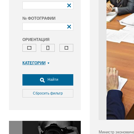
№ ФОТОГРАФИИ
ОРИЕНТАЦИЯ
КАТЕГОРИИ
Армия и ВПК
Досуг, туризм и отдых
Найти
Культура
Медицина
Сбросить фильтр
Наука
Образование
Общество
Окружающая среда
Политика
Министр экономиче