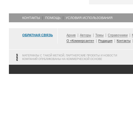
КОНТАКТЫ
ПОМОЩЬ
УСЛОВИЯ ИСПОЛЬЗОВАНИЯ
ОБРАТНАЯ СВЯЗЬ
Архив
Авторы
Темы
Справочники
О «Коммерсанте»
Редакция
Контакты
МАТЕРИАЛЫ С ТАКОЙ МЕТКОЙ, ПАРТНЕРСКИЕ ПРОЕКТЫ И НОВОСТИ
КОМПАНИЙ ОПУБЛИКОВАНЫ НА КОММЕРЧЕСКОЙ ОСНОВЕ