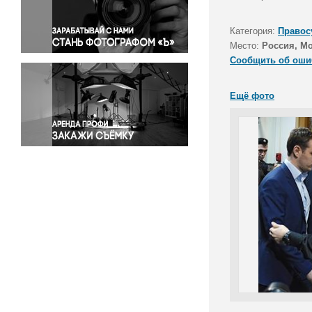
Правосудие
Происшествия и конфликты
Категория:
Правос
Религия
Место:
Россия, М
Сообщить об оши
Светская жизнь
Спорт
Ещё фото
Экология
Экономика и бизнес