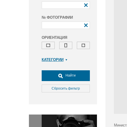
№ ФОТОГРАФИИ
ОРИЕНТАЦИЯ
КАТЕГОРИИ
Армия и ВПК
Досуг, туризм и отдых
Найти
Культура
Медицина
Сбросить фильтр
Наука
Образование
Общество
Окружающая среда
Политика
Минист