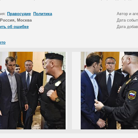
рия:
Правосудие
Политика
Автор и аг
Россия, Москва
Дата собы
ить об ошибке
Дата доба
ото