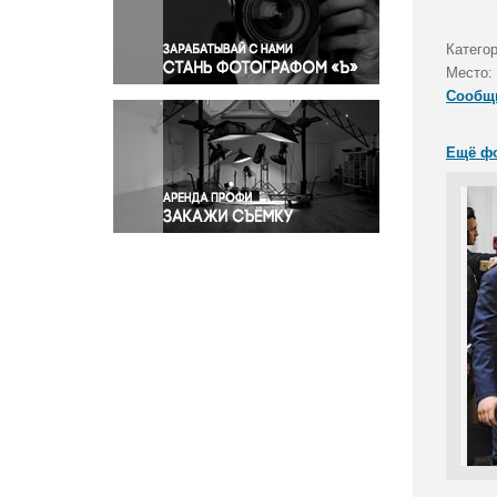
Правосудие
Происшествия и конфликты
Катего
Религия
Место:
Сообщ
Светская жизнь
Спорт
Ещё ф
Экология
Экономика и бизнес