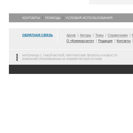
КОНТАКТЫ
ПОМОЩЬ
УСЛОВИЯ ИСПОЛЬЗОВАНИЯ
ОБРАТНАЯ СВЯЗЬ
Архив
Авторы
Темы
Справочники
О «Коммерсанте»
Редакция
Контакты
МАТЕРИАЛЫ С ТАКОЙ МЕТКОЙ, ПАРТНЕРСКИЕ ПРОЕКТЫ И НОВОСТИ
КОМПАНИЙ ОПУБЛИКОВАНЫ НА КОММЕРЧЕСКОЙ ОСНОВЕ