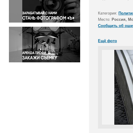
Правосудие
Происшествия и конфликты
Категория:
Полити
Религия
Место:
Россия, М
Сообщить об оши
Светская жизнь
Спорт
Ещё фото
Экология
Экономика и бизнес