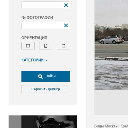
№ ФОТОГРАФИИ
ОРИЕНТАЦИЯ
КАТЕГОРИИ
Армия и ВПК
Досуг, туризм и отдых
Найти
Культура
Медицина
Сбросить фильтр
Наука
Образование
Общество
Окружающая среда
Политика
Виды Москвы. Кре