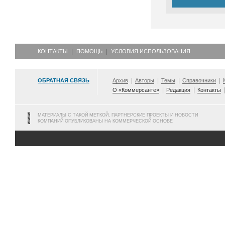
КОНТАКТЫ
ПОМОЩЬ
УСЛОВИЯ ИСПОЛЬЗОВАНИЯ
ОБРАТНАЯ СВЯЗЬ
Архив
Авторы
Темы
Справочники
О «Коммерсанте»
Редакция
Контакты
МАТЕРИАЛЫ С ТАКОЙ МЕТКОЙ, ПАРТНЕРСКИЕ ПРОЕКТЫ И НОВОСТИ
КОМПАНИЙ ОПУБЛИКОВАНЫ НА КОММЕРЧЕСКОЙ ОСНОВЕ