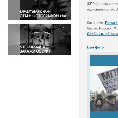
Правосудие
(КПРФ) с избирате
национальностей В
Происшествия и конфликты
Религия
Категория:
Полити
Светская жизнь
Место:
Россия, М
Спорт
Сообщить об оши
Экология
Экономика и бизнес
Ещё фото