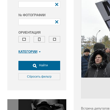
№ ФОТОГРАФИИ
ОРИЕНТАЦИЯ
КАТЕГОРИИ
Армия и ВПК
Досуг, туризм и отдых
Найти
Культура
Медицина
Сбросить фильтр
Наука
Образование
Общество
Окружающая среда
Политика
Встреча депутатов