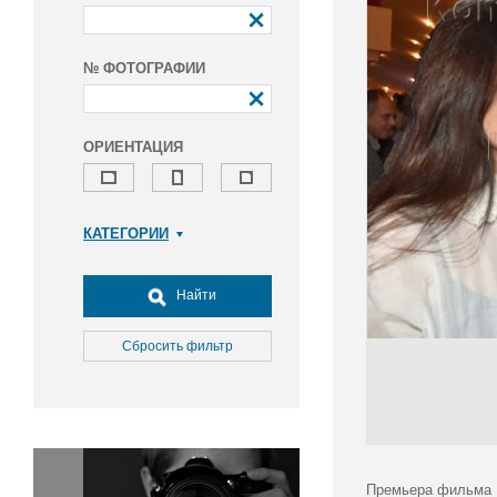
№ ФОТОГРАФИИ
ОРИЕНТАЦИЯ
КАТЕГОРИИ
Армия и ВПК
Досуг, туризм и отдых
Найти
Культура
Медицина
Сбросить фильтр
Наука
Образование
Общество
Окружающая среда
Политика
Премьера фильма П