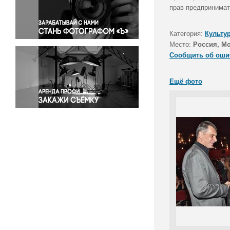
Правосудие
прав предпринимат
Происшествия и конфликты
Религия
Категория:
Культу
Место:
Россия, М
Светская жизнь
Сообщить об оши
Спорт
Экология
Ещё фото
Экономика и бизнес