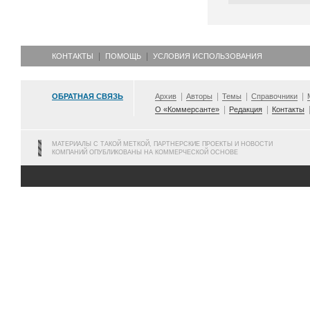
КОНТАКТЫ
ПОМОЩЬ
УСЛОВИЯ ИСПОЛЬЗОВАНИЯ
ОБРАТНАЯ СВЯЗЬ
Архив
Авторы
Темы
Справочники
О «Коммерсанте»
Редакция
Контакты
МАТЕРИАЛЫ С ТАКОЙ МЕТКОЙ, ПАРТНЕРСКИЕ ПРОЕКТЫ И НОВОСТИ
КОМПАНИЙ ОПУБЛИКОВАНЫ НА КОММЕРЧЕСКОЙ ОСНОВЕ