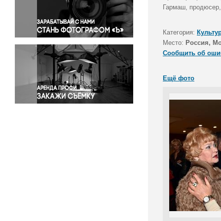
Правосудие
Гармаш, продюсер,
Происшествия и конфликты
Религия
Категория:
Культу
Место:
Россия, М
Светская жизнь
Сообщить об оши
Спорт
Экология
Ещё фото
Экономика и бизнес