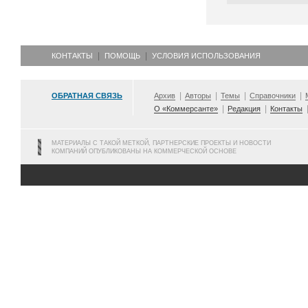
КОНТАКТЫ
ПОМОЩЬ
УСЛОВИЯ ИСПОЛЬЗОВАНИЯ
ОБРАТНАЯ СВЯЗЬ
Архив
Авторы
Темы
Справочники
О «Коммерсанте»
Редакция
Контакты
МАТЕРИАЛЫ С ТАКОЙ МЕТКОЙ, ПАРТНЕРСКИЕ ПРОЕКТЫ И НОВОСТИ
КОМПАНИЙ ОПУБЛИКОВАНЫ НА КОММЕРЧЕСКОЙ ОСНОВЕ