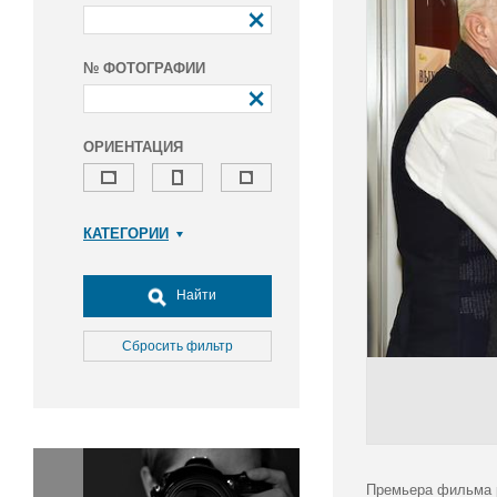
№ ФОТОГРАФИИ
ОРИЕНТАЦИЯ
КАТЕГОРИИ
Армия и ВПК
Досуг, туризм и отдых
Найти
Культура
Медицина
Сбросить фильтр
Наука
Образование
Общество
Окружающая среда
Политика
Премьера фильма р