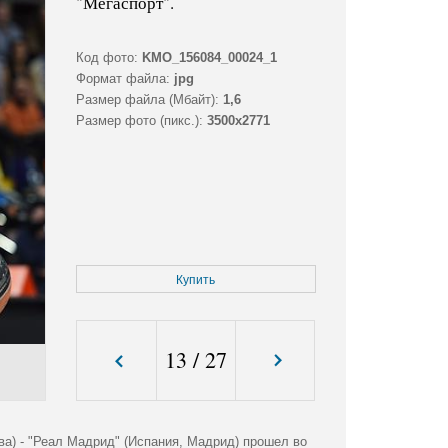
"Мегаспорт".
Код фото:
KMO_156084_00024_1
Формат файла:
jpg
Размер файла (Мбайт):
1,6
Размер фото (пикс.):
3500x2771
Купить
13
/
27
а) - "Реал Мадрид" (Испания, Мадрид) прошел во