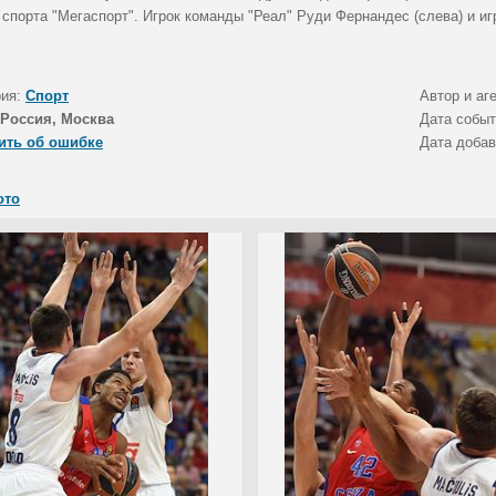
 спорта "Мегаспорт". Игрок команды "Реал" Руди Фернандес (слева) и и
рия:
Спорт
Автор и аг
Россия, Москва
Дата собы
ить об ошибке
Дата доба
ото