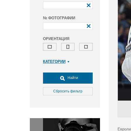
№ ФОТОГРАФИИ
ОРИЕНТАЦИЯ
КАТЕГОРИИ
Армия и ВПК
Досуг, туризм и отдых
Найти
Культура
Медицина
Сбросить фильтр
Наука
Образование
Общество
Окружающая среда
Политика
Евроли