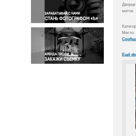
Правосудие
Дворце
матча.
Происшествия и конфликты
Религия
Катего
Светская жизнь
Место:
Спорт
Сообщ
Экология
Экономика и бизнес
Ещё ф