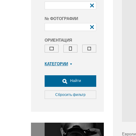
№ ФОТОГРАФИИ
ОРИЕНТАЦИЯ
КАТЕГОРИИ
Армия и ВПК
Досуг, туризм и отдых
Найти
Культура
Медицина
Сбросить фильтр
Наука
Образование
Общество
Окружающая среда
Политика
Евроли