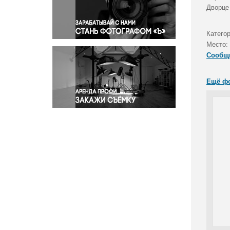
Правосудие
Дворце
Происшествия и конфликты
Религия
Катего
Место:
Светская жизнь
Сообщ
Спорт
Экология
Ещё ф
Экономика и бизнес