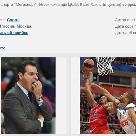
 спорта "Мегаспорт". Игрок команды ЦСКА Кайл Хайнс (в центре) во вре
рия:
Спорт
Автор и аг
Россия, Москва
Дата собы
ить об ошибке
Дата доба
ото