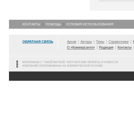
КОНТАКТЫ
ПОМОЩЬ
УСЛОВИЯ ИСПОЛЬЗОВАНИЯ
ОБРАТНАЯ СВЯЗЬ
Архив
Авторы
Темы
Справочники
О «Коммерсанте»
Редакция
Контакты
МАТЕРИАЛЫ С ТАКОЙ МЕТКОЙ, ПАРТНЕРСКИЕ ПРОЕКТЫ И НОВОСТИ
КОМПАНИЙ ОПУБЛИКОВАНЫ НА КОММЕРЧЕСКОЙ ОСНОВЕ