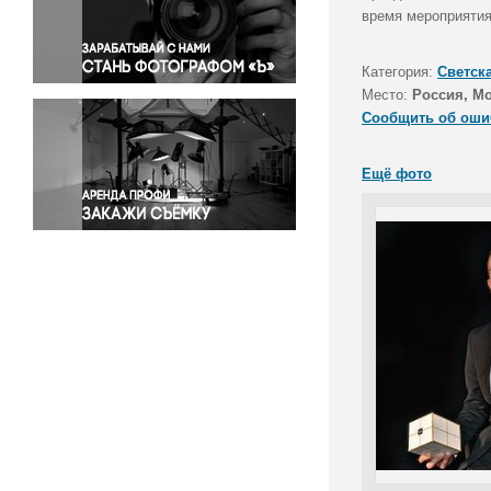
Правосудие
время мероприятия
Происшествия и конфликты
Религия
Категория:
Светск
Место:
Россия, М
Светская жизнь
Сообщить об оши
Спорт
Экология
Ещё фото
Экономика и бизнес