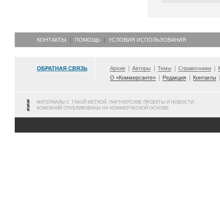
КОНТАКТЫ
ПОМОЩЬ
УСЛОВИЯ ИСПОЛЬЗОВАНИЯ
ОБРАТНАЯ СВЯЗЬ
Архив
Авторы
Темы
Справочники
О «Коммерсанте»
Редакция
Контакты
МАТЕРИАЛЫ С ТАКОЙ МЕТКОЙ, ПАРТНЕРСКИЕ ПРОЕКТЫ И НОВОСТИ
КОМПАНИЙ ОПУБЛИКОВАНЫ НА КОММЕРЧЕСКОЙ ОСНОВЕ