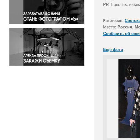
Правосудие
PR Trend Екатерин
Происшествия и конфликты
Религия
Категория:
Светск
Место:
Россия, М
Светская жизнь
Сообщить об оши
Спорт
Экология
Ещё фото
Экономика и бизнес