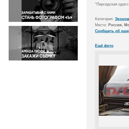
Правосудие
"Персидская одиссе
Происшествия и конфликты
Религия
Категория:
Эконом
Место:
Россия, М
Светская жизнь
Сообщить об оши
Спорт
Экология
Ещё фото
Экономика и бизнес