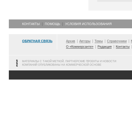
КОНТАКТЫ
ПОМОЩЬ
УСЛОВИЯ ИСПОЛЬЗОВАНИЯ
ОБРАТНАЯ СВЯЗЬ
Архив
Авторы
Темы
Справочники
О «Коммерсанте»
Редакция
Контакты
МАТЕРИАЛЫ С ТАКОЙ МЕТКОЙ, ПАРТНЕРСКИЕ ПРОЕКТЫ И НОВОСТИ
КОМПАНИЙ ОПУБЛИКОВАНЫ НА КОММЕРЧЕСКОЙ ОСНОВЕ