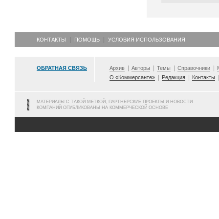
КОНТАКТЫ
ПОМОЩЬ
УСЛОВИЯ ИСПОЛЬЗОВАНИЯ
ОБРАТНАЯ СВЯЗЬ
Архив
Авторы
Темы
Справочники
О «Коммерсанте»
Редакция
Контакты
МАТЕРИАЛЫ С ТАКОЙ МЕТКОЙ, ПАРТНЕРСКИЕ ПРОЕКТЫ И НОВОСТИ
КОМПАНИЙ ОПУБЛИКОВАНЫ НА КОММЕРЧЕСКОЙ ОСНОВЕ