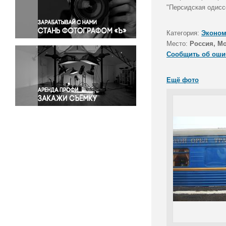
Правосудие
"Персидская одисс
Происшествия и конфликты
Религия
Категория:
Эконом
Место:
Россия, М
Светская жизнь
Сообщить об оши
Спорт
Экология
Ещё фото
Экономика и бизнес