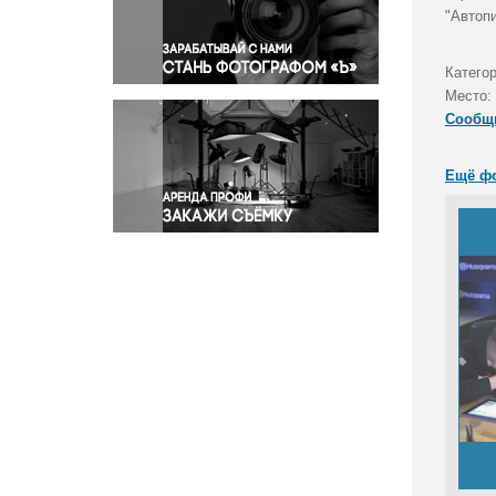
Правосудие
"Автоп
Происшествия и конфликты
Религия
Катего
Место:
Светская жизнь
Сообщ
Спорт
Экология
Ещё ф
Экономика и бизнес