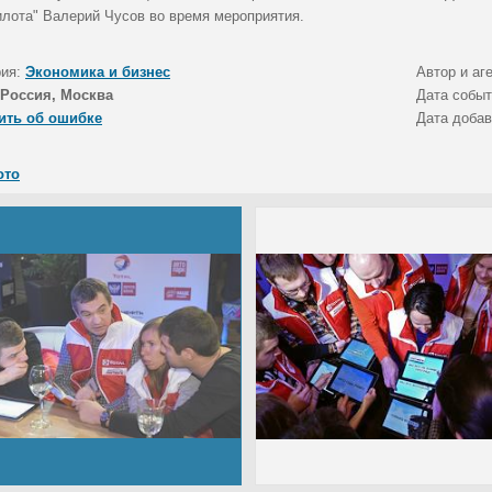
илота" Валерий Чусов во время мероприятия.
рия:
Экономика и бизнес
Автор и аг
Россия, Москва
Дата собы
ить об ошибке
Дата доба
ото