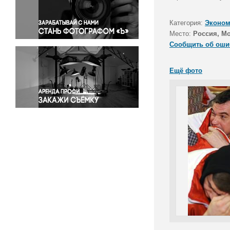
Правосудие
Происшествия и конфликты
Категория:
Эконом
Религия
Место:
Россия, М
Сообщить об оши
Светская жизнь
Спорт
Ещё фото
Экология
Экономика и бизнес