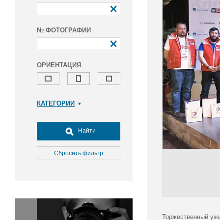
№ ФОТОГРАФИИ
ОРИЕНТАЦИЯ
КАТЕГОРИИ
Армия и ВПК
Досуг, туризм и отдых
Найти
Культура
Медицина
Сбросить фильтр
Наука
Образование
Общество
Окружающая среда
Политика
Торжественный уж