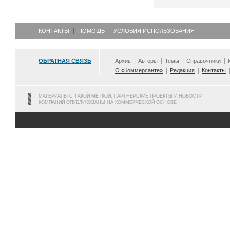
КОНТАКТЫ
ПОМОЩЬ
УСЛОВИЯ ИСПОЛЬЗОВАНИЯ
ОБРАТНАЯ СВЯЗЬ
Архив
Авторы
Темы
Справочники
О «Коммерсанте»
Редакция
Контакты
МАТЕРИАЛЫ С ТАКОЙ МЕТКОЙ, ПАРТНЕРСКИЕ ПРОЕКТЫ И НОВОСТИ
КОМПАНИЙ ОПУБЛИКОВАНЫ НА КОММЕРЧЕСКОЙ ОСНОВЕ