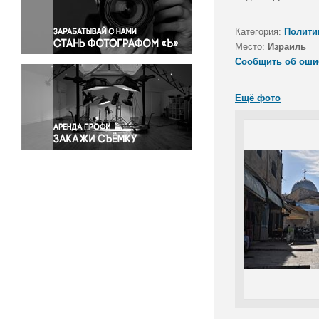
Правосудие
Происшествия и конфликты
Категория:
Полити
Религия
Место:
Израиль
Сообщить об оши
Светская жизнь
Спорт
Ещё фото
Экология
Экономика и бизнес