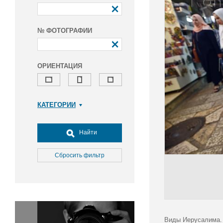
№ ФОТОГРАФИИ
ОРИЕНТАЦИЯ
КАТЕГОРИИ
Армия и ВПК
Досуг, туризм и отдых
Найти
Культура
Медицина
Сбросить фильтр
Наука
Образование
Общество
Окружающая среда
Политика
Виды Иерусалима. 