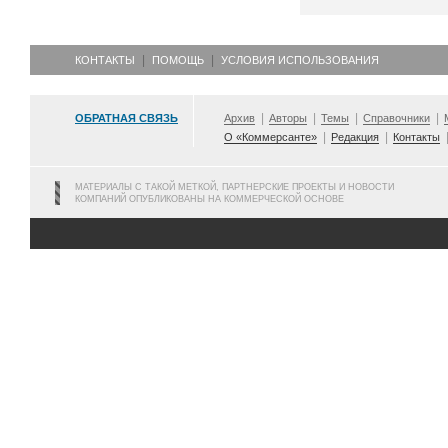
КОНТАКТЫ
ПОМОЩЬ
УСЛОВИЯ ИСПОЛЬЗОВАНИЯ
ОБРАТНАЯ СВЯЗЬ
Архив
Авторы
Темы
Справочники
О «Коммерсанте»
Редакция
Контакты
МАТЕРИАЛЫ С ТАКОЙ МЕТКОЙ, ПАРТНЕРСКИЕ ПРОЕКТЫ И НОВОСТИ
КОМПАНИЙ ОПУБЛИКОВАНЫ НА КОММЕРЧЕСКОЙ ОСНОВЕ