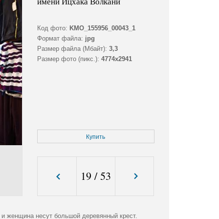
имени Ицхака Волкани
Код фото:
KMO_155956_00043_1
Формат файла:
jpg
Размер файла (Мбайт):
3,3
Размер фото (пикс.):
4774x2941
Купить
19
/
53
 и женщина несут большой деревянный крест.