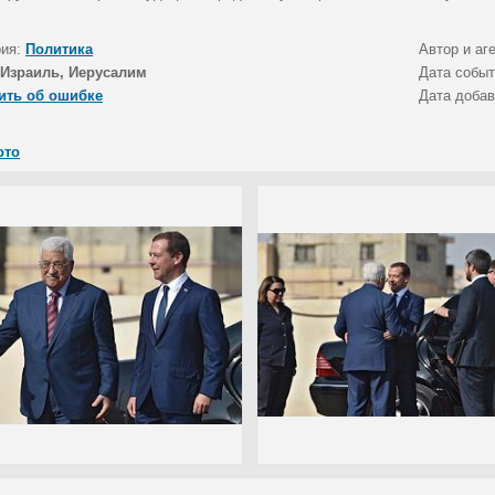
рия:
Политика
Автор и аг
Израиль, Иерусалим
Дата собы
ить об ошибке
Дата доба
ото