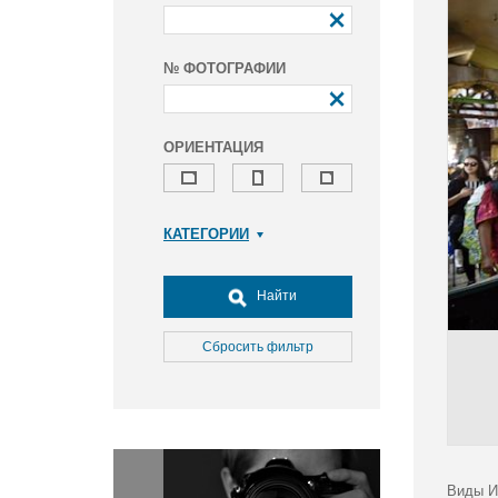
№ ФОТОГРАФИИ
ОРИЕНТАЦИЯ
КАТЕГОРИИ
Армия и ВПК
Досуг, туризм и отдых
Найти
Культура
Медицина
Сбросить фильтр
Наука
Образование
Общество
Окружающая среда
Политика
Виды И