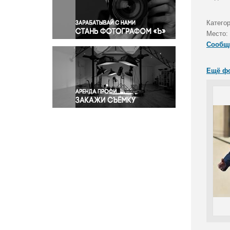
Правосудие
Происшествия и конфликты
Катего
Религия
Место:
Сообщ
Светская жизнь
Спорт
Ещё ф
Экология
Экономика и бизнес