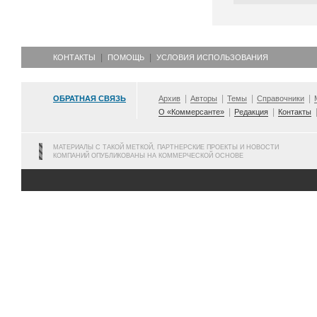
КОНТАКТЫ
ПОМОЩЬ
УСЛОВИЯ ИСПОЛЬЗОВАНИЯ
ОБРАТНАЯ СВЯЗЬ
Архив
Авторы
Темы
Справочники
О «Коммерсанте»
Редакция
Контакты
МАТЕРИАЛЫ С ТАКОЙ МЕТКОЙ, ПАРТНЕРСКИЕ ПРОЕКТЫ И НОВОСТИ
КОМПАНИЙ ОПУБЛИКОВАНЫ НА КОММЕРЧЕСКОЙ ОСНОВЕ