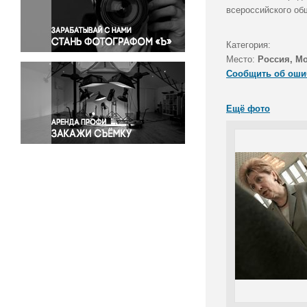
Правосудие
всероссийского об
Происшествия и конфликты
Религия
Категория:
Место:
Россия, М
Светская жизнь
Сообщить об оши
Спорт
Экология
Ещё фото
Экономика и бизнес