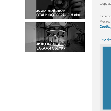
Правосудие
форуме
Происшествия и конфликты
Религия
Категор
Место:
Светская жизнь
Сообщ
Спорт
Экология
Ещё ф
Экономика и бизнес