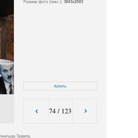
Размер фото (пикс.):
3843x2503
Купить
74
/
123
ональда Трампа.