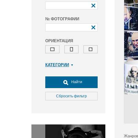
№ ФОТОГРАФИИ
ОРИЕНТАЦИЯ
КАТЕГОРИИ
Армия и ВПК
Досуг, туризм и отдых
Найти
Культура
Медицина
Сбросить фильтр
Наука
Образование
Общество
Окружающая среда
Политика
Жанров