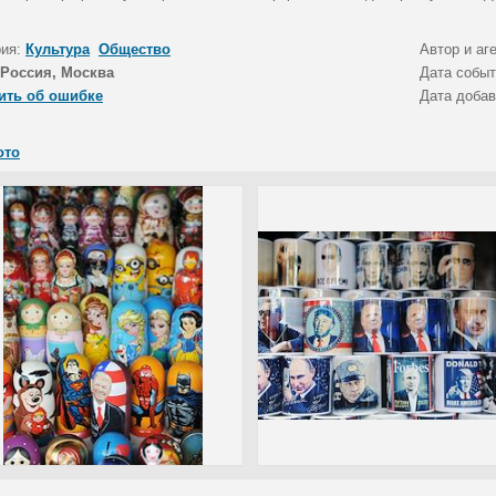
рия:
Культура
Общество
Автор и аг
Россия, Москва
Дата собы
ить об ошибке
Дата доба
ото