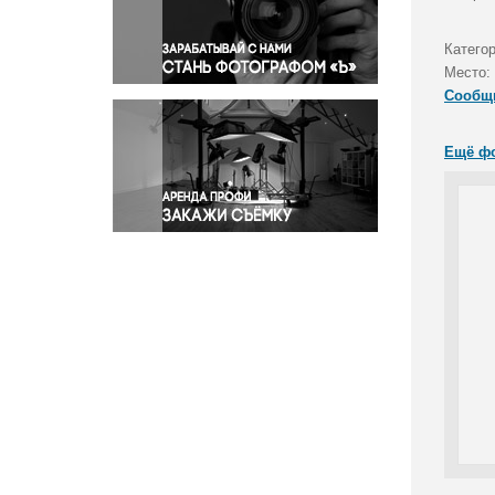
Правосудие
Происшествия и конфликты
Катего
Религия
Место:
Сообщ
Светская жизнь
Спорт
Ещё ф
Экология
Экономика и бизнес