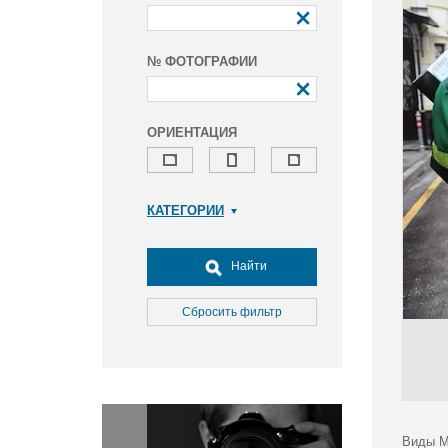
№ ФОТОГРАФИИ
ОРИЕНТАЦИЯ
КАТЕГОРИИ
Армия и ВПК
Досуг, туризм и отдых
Найти
Культура
Медицина
Сбросить фильтр
Наука
Образование
Общество
Окружающая среда
Политика
Виды М