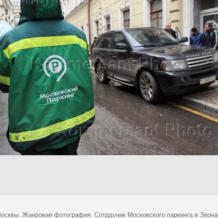
осквы. Жанровая фотография. Сотрдуник Московского паркинга в Звона