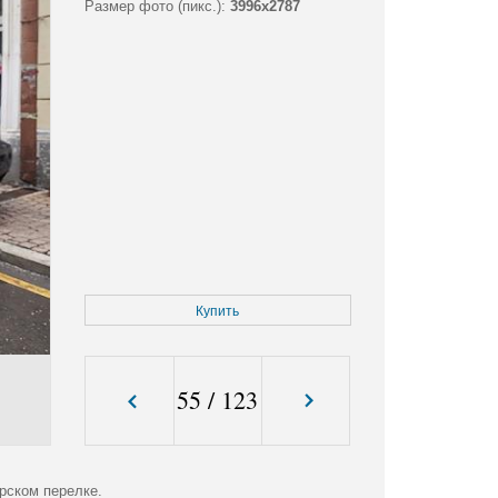
Размер фото (пикс.):
3996x2787
Купить
55
/
123
рском перелке.