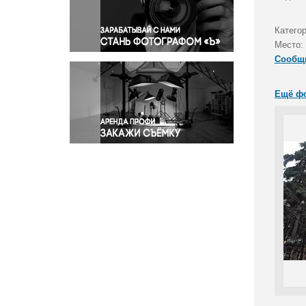
Правосудие
Происшествия и конфликты
Катего
Религия
Место:
Сообщ
Светская жизнь
Спорт
Ещё ф
Экология
Экономика и бизнес