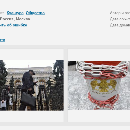
рия:
Культура
Общество
Автор и аг
Россия, Москва
Дата собы
ить об ошибке
Дата доба
ото