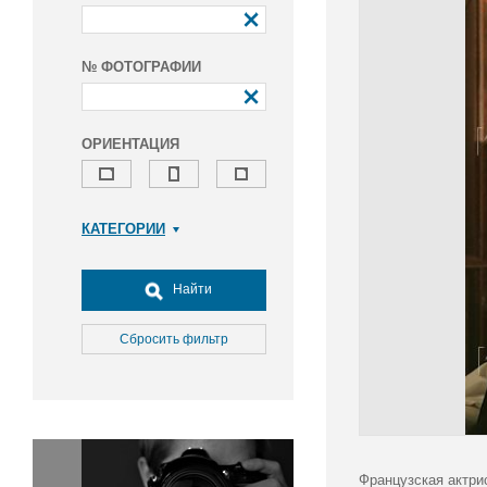
№ ФОТОГРАФИИ
ОРИЕНТАЦИЯ
КАТЕГОРИИ
Армия и ВПК
Досуг, туризм и отдых
Найти
Культура
Медицина
Сбросить фильтр
Наука
Образование
Общество
Окружающая среда
Политика
Французская актри