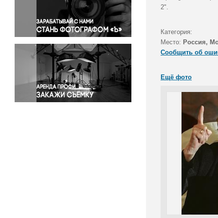
Правосудие
2".
Происшествия и конфликты
Религия
Категория:
Место:
Россия, М
Светская жизнь
Сообщить об оши
Спорт
Экология
Ещё фото
Экономика и бизнес