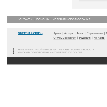
КОНТАКТЫ
ПОМОЩЬ
УСЛОВИЯ ИСПОЛЬЗОВАНИЯ
ОБРАТНАЯ СВЯЗЬ
Архив
Авторы
Темы
Справочники
О «Коммерсанте»
Редакция
Контакты
МАТЕРИАЛЫ С ТАКОЙ МЕТКОЙ, ПАРТНЕРСКИЕ ПРОЕКТЫ И НОВОСТИ
КОМПАНИЙ ОПУБЛИКОВАНЫ НА КОММЕРЧЕСКОЙ ОСНОВЕ