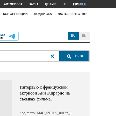
АВТОПИЛОТ
НАУКА
ДЕНЬГИ
UK
КОНФЕРЕНЦИИ
ПОДПИСКА
ФОТОАГЕНТСТВО
RU
EN
Найти
Интервью с французской
актрисой Ани Жирардо на
съемках фильма.
Код фото:
KMO_051099_00135_1