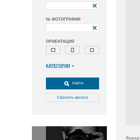
№ ФОТОГРАФИИ
ОРИЕНТАЦИЯ
КАТЕГОРИИ
Армия и ВПК
Досуг, туризм и отдых
Найти
Культура
Медицина
Сбросить фильтр
Наука
Образование
Общество
Окружающая среда
Политика
Францу