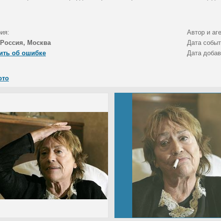
ия:
Автор и аг
Россия, Москва
Дата собы
ить об ошибке
Дата доба
ото