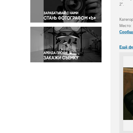
Правосудие
2".
Происшествия и конфликты
Религия
Категор
Место:
Светская жизнь
Сообщ
Спорт
Экология
Ещё ф
Экономика и бизнес