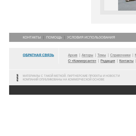
КОНТАКТЫ
ПОМОЩЬ
УСЛОВИЯ ИСПОЛЬЗОВАНИЯ
ОБРАТНАЯ СВЯЗЬ
Архив
Авторы
Темы
Справочники
О «Коммерсанте»
Редакция
Контакты
МАТЕРИАЛЫ С ТАКОЙ МЕТКОЙ, ПАРТНЕРСКИЕ ПРОЕКТЫ И НОВОСТИ
КОМПАНИЙ ОПУБЛИКОВАНЫ НА КОММЕРЧЕСКОЙ ОСНОВЕ