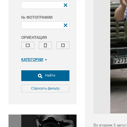
№ ФОТОГРАФИИ
ОРИЕНТАЦИЯ
КАТЕГОРИИ
Армия и ВПК
Досуг, туризм и отдых
Найти
Культура
Медицина
Сбросить фильтр
Наука
Образование
Общество
Окружающая среда
Политика
Во вторник 5 авгус