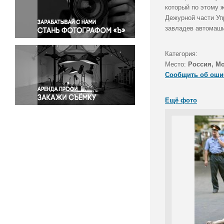
Правосудие
который по этому 
Дежурной части Уп
Происшествия и конфликты
завладев автомаши
Религия
Светская жизнь
Категория:
Спорт
Место:
Россия, М
Экология
Сообщить об оши
Экономика и бизнес
Ещё фото