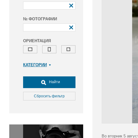
№ ФОТОГРАФИИ
ОРИЕНТАЦИЯ
КАТЕГОРИИ
Армия и ВПК
Досуг, туризм и отдых
Найти
Культура
Медицина
Сбросить фильтр
Наука
Образование
Общество
Окружающая среда
Политика
Во вторник 5 авгус