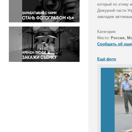
Правосудие
который по этому 
Дежурной части Уп
Происшествия и конфликты
завладев автомаши
Религия
Светская жизнь
Категория:
Спорт
Место:
Россия, М
Экология
Сообщить об оши
Экономика и бизнес
Ещё фото