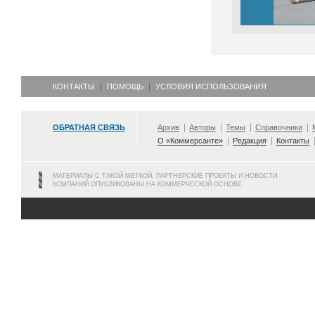
КОНТАКТЫ
ПОМОЩЬ
УСЛОВИЯ ИСПОЛЬЗОВАНИЯ
ОБРАТНАЯ СВЯЗЬ
Архив
Авторы
Темы
Справочники
О «Коммерсанте»
Редакция
Контакты
МАТЕРИАЛЫ С ТАКОЙ МЕТКОЙ, ПАРТНЕРСКИЕ ПРОЕКТЫ И НОВОСТИ
КОМПАНИЙ ОПУБЛИКОВАНЫ НА КОММЕРЧЕСКОЙ ОСНОВЕ