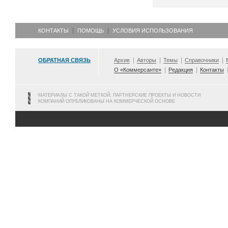
КОНТАКТЫ
ПОМОЩЬ
УСЛОВИЯ ИСПОЛЬЗОВАНИЯ
ОБРАТНАЯ СВЯЗЬ
Архив
Авторы
Темы
Справочники
О «Коммерсанте»
Редакция
Контакты
МАТЕРИАЛЫ С ТАКОЙ МЕТКОЙ, ПАРТНЕРСКИЕ ПРОЕКТЫ И НОВОСТИ
КОМПАНИЙ ОПУБЛИКОВАНЫ НА КОММЕРЧЕСКОЙ ОСНОВЕ