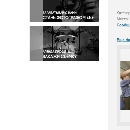
Правосудие
Происшествия и конфликты
Категор
Религия
Место:
Сообщ
Светская жизнь
Спорт
Ещё ф
Экология
Экономика и бизнес