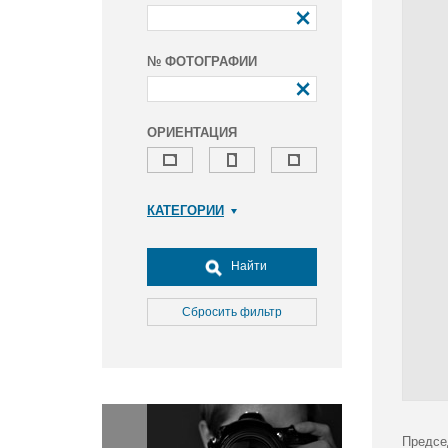
№ ФОТОГРАФИИ
ОРИЕНТАЦИЯ
КАТЕГОРИИ
Армия и ВПК
Досуг, туризм и отдых
Найти
Культура
Медицина
Сбросить фильтр
Наука
Образование
Общество
Окружающая среда
Политика
Предсе