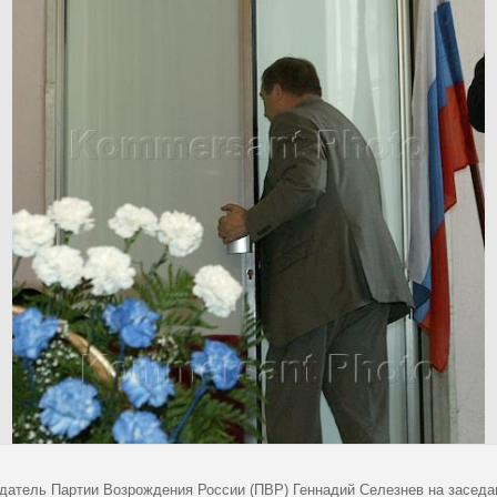
датель Партии Возрождения России (ПВР) Геннадий Селезнев на заседан