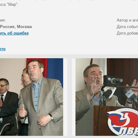
кса "Мир".
ия:
Автор и аг
Россия, Москва
Дата собы
ить об ошибке
Дата доба
ото