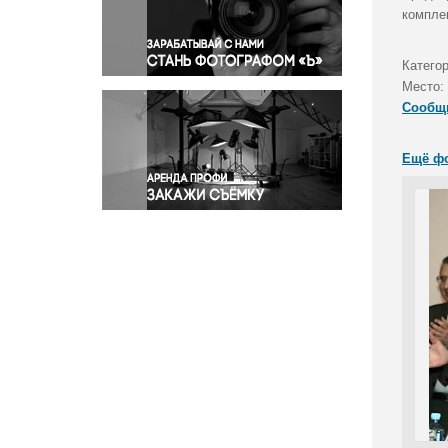
Правосудие
компле
Происшествия и конфликты
Религия
Категор
Место:
Светская жизнь
Сообщ
Спорт
Экология
Ещё ф
Экономика и бизнес