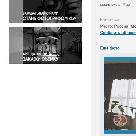
Правосудие
комплекса "Мир".
Происшествия и конфликты
Религия
Категория:
Место:
Россия, М
Светская жизнь
Сообщить об оши
Спорт
Экология
Ещё фото
Экономика и бизнес