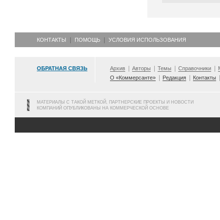
КОНТАКТЫ
ПОМОЩЬ
УСЛОВИЯ ИСПОЛЬЗОВАНИЯ
ОБРАТНАЯ СВЯЗЬ
Архив
Авторы
Темы
Справочники
О «Коммерсанте»
Редакция
Контакты
МАТЕРИАЛЫ С ТАКОЙ МЕТКОЙ, ПАРТНЕРСКИЕ ПРОЕКТЫ И НОВОСТИ
КОМПАНИЙ ОПУБЛИКОВАНЫ НА КОММЕРЧЕСКОЙ ОСНОВЕ