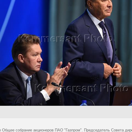
е Общее собрание акционеров ПАО "Газпром". Председатель Совета дире