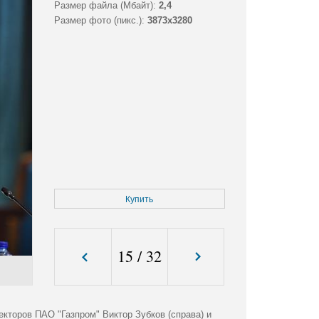
Размер файла (Мбайт):
2,4
Размер фото (пикс.):
3873x3280
Купить
15
/
32
кторов ПАО "Газпром" Виктор Зубков (справа) и