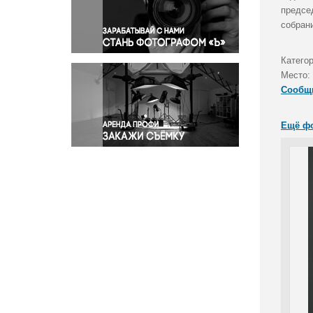
Правосудие
предсе
собран
Происшествия и конфликты
Религия
Катего
Светская жизнь
Место:
Спорт
Сообщ
Экология
Экономика и бизнес
Ещё ф