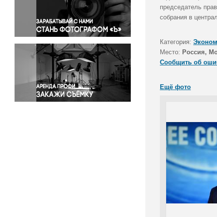
Правосудие
председатель прав
собрания в центра
Происшествия и конфликты
Религия
Категория:
Эконом
Светская жизнь
Место:
Россия, М
Спорт
Сообщить об оши
Экология
Экономика и бизнес
Ещё фото