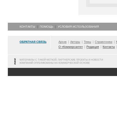
КОНТАКТЫ
ПОМОЩЬ
УСЛОВИЯ ИСПОЛЬЗОВАНИЯ
ОБРАТНАЯ СВЯЗЬ
Архив
Авторы
Темы
Справочники
О «Коммерсанте»
Редакция
Контакты
МАТЕРИАЛЫ С ТАКОЙ МЕТКОЙ, ПАРТНЕРСКИЕ ПРОЕКТЫ И НОВОСТИ
КОМПАНИЙ ОПУБЛИКОВАНЫ НА КОММЕРЧЕСКОЙ ОСНОВЕ