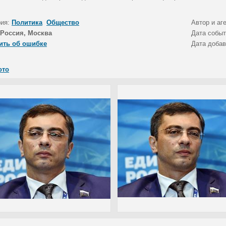
рия:
Политика
Общество
Автор и аг
Россия, Москва
Дата собы
ить об ошибке
Дата доба
ото