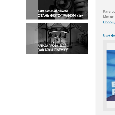
Правосудие
Происшествия и конфликты
Катего
Религия
Место:
Сообщ
Светская жизнь
Спорт
Ещё ф
Экология
Экономика и бизнес