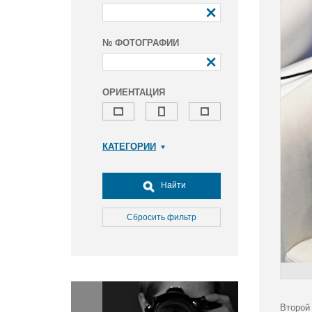
№ ФОТОГРАФИИ
ОРИЕНТАЦИЯ
КАТЕГОРИИ
Армия и ВПК
Досуг, туризм и отдых
Найти
Культура
Медицина
Сбросить фильтр
Наука
Образование
Общество
Окружающая среда
Политика
Второй